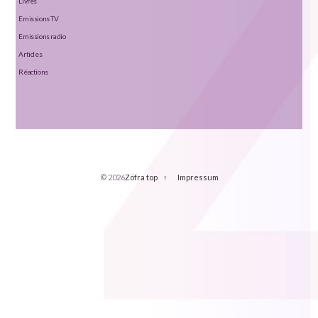
Livres
Emissions TV
Emissions radio
Articles
Réactions
© 2026
Zöfra
top ↑
Impressum