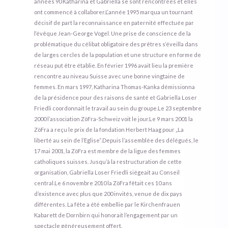
années 90 Katharina et Gabriella se sont rencontrées et elles
ont commencé à collaborer.L‘année 1995 marqua un tournant
décisif de part la reconnaissance en paternité effectuée par
l‘évêque Jean-George Vogel. Une prise de conscience de la
problématique du célibat obligatoire des prêtres s‘éveilla dans
de larges cercles de la population et une structure en forme de
réseau put être établie. En février 1996 avait lieu la première
rencontre au niveau Suisse avec une bonne vingtaine de
femmes. En mars 1997, Katharina Thomas-Kanka démissionna
de la présidence pour des raisons de santé et Gabriella Loser
Friedli coordonnait le travail au sein du groupe.Le 23 septembre
2000 l’association ZöFra-Schweiz voit le jour.Le 9 mars 2001 la
ZöFra a reçu le prix de la fondation Herbert Haag pour „La
liberté au sein de l’Eglise“.Depuis l’assemblée des délégués, le
17 mai 2001, la ZöFra est membre de la ligue des femmes
catholiques suisses. Jusqu’à la restructuration de cette
organisation, Gabriella Loser Friedli siégeait au Conseil
central.Le 6 novembre 2010 la ZöFra fêtait ces 10 ans
d’existence avec plus que 200 invités, venue de dix pays
différentes. La fête a été embellie par le Kirchenfrauen
Kabarett de Dornbirn qui honorait l’engagement par un
spectacle généreusement offert.